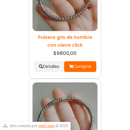
Pulsera gris de hombre
con cierre click
$9800,00
Detalles
Comprar
Sitio creado por
de10.app
© 2025