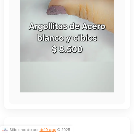
ARGOLLITAS
Sitio creado por
de10.app
© 2025