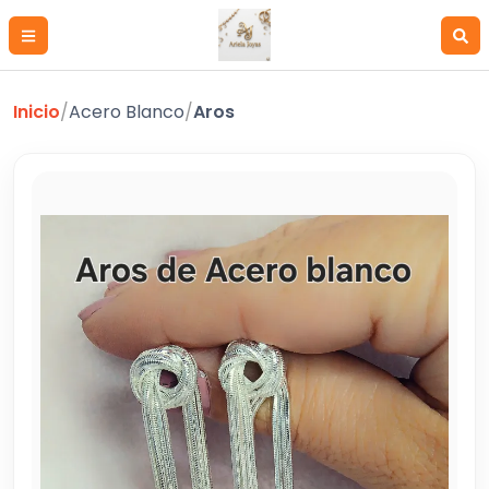
Inicio
/
Acero Blanco
/
Aros