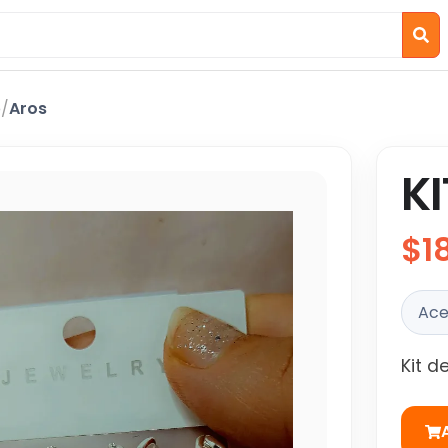
o
/
Aros
KI
$1
Ace
Kit d