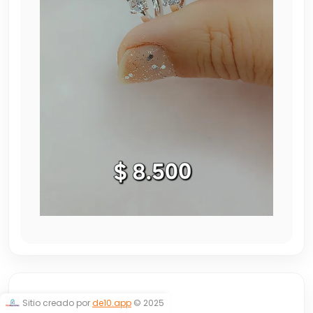
ARGOLLITAS
Sitio creado por
de10.app
© 2025