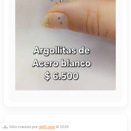
ARGOLLITAS
Sitio creado por
de10.app
© 2025