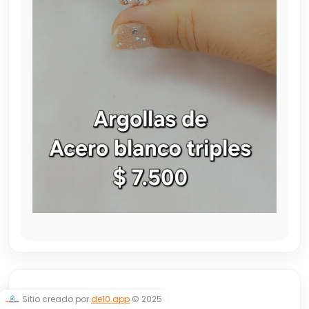
ARGOLLAS
Sitio creado por
de10.app
© 2025