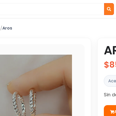
o
/
Aros
A
$8
Ace
Sin d