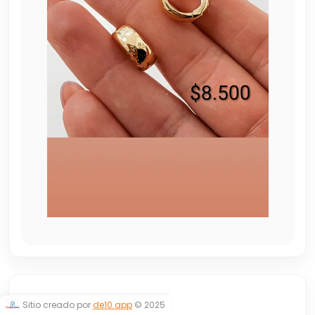
ARGOLLITAS
Sitio creado por
de10.app
© 2025