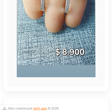
ARGOLLITAS
Sitio creado por
de10.app
© 2025