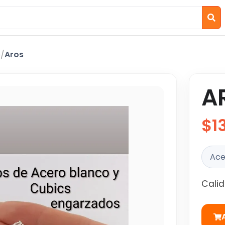
o
/
Aros
A
$1
Ace
Cali