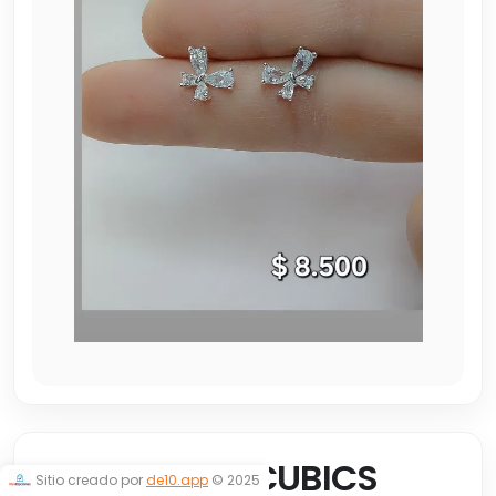
MARIPOSAS CUBICS
Sitio creado por
de10.app
© 2025