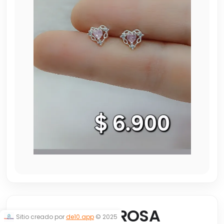
CORAZONES ROSA
Sitio creado por
de10.app
© 2025