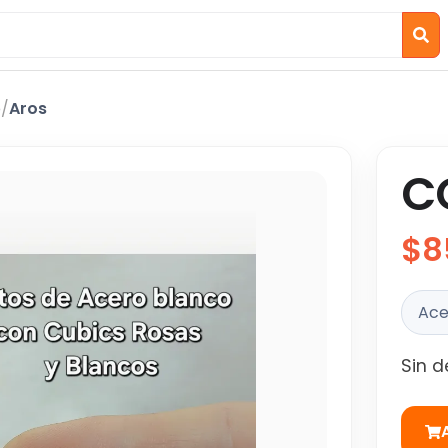
o
/
Aros
C
$8
Ace
Sin d