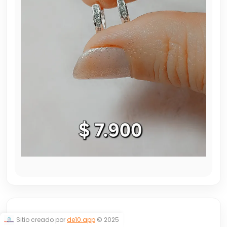
ARGOLLITAS
Sitio creado por
de10.app
© 2025