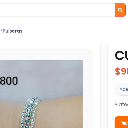
o
/
Pulseras
C
$9
Ace
Plat