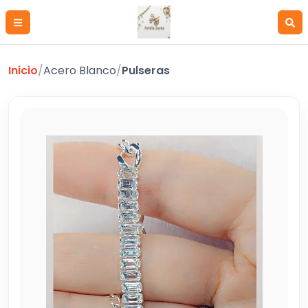
Inicio
/
Acero Blanco
/
Pulseras