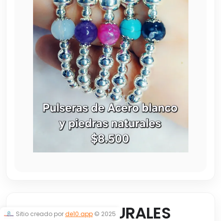
PIEDRAS NATURALES
Sitio creado por
de10.app
© 2025