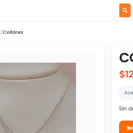
o
/
Collares
C
$1
Ace
Sin d