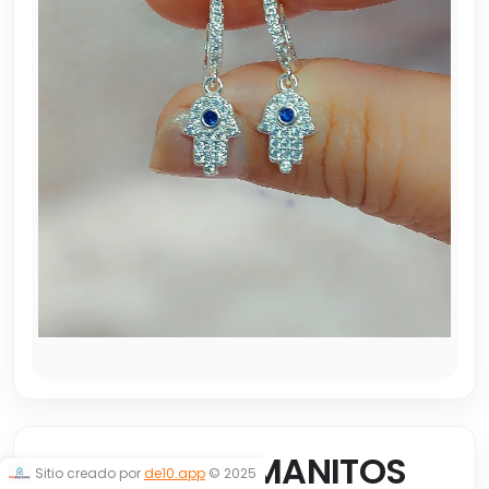
ARGOLLITAS MANITOS
Sitio creado por
de10.app
© 2025