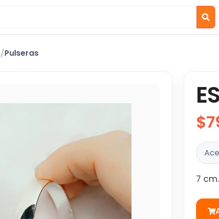
o
/
Pulseras
E
$7
Ace
7 cm.