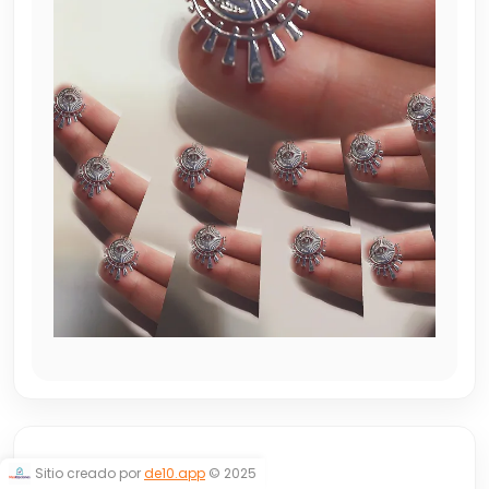
DIJE OJO
Sitio creado por
de10.app
© 2025