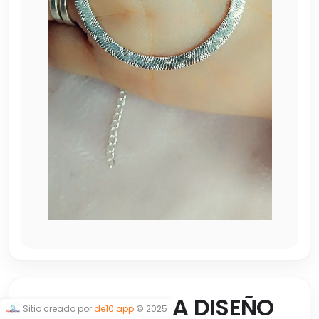
CHOKER CINTA DISEÑO
Sitio creado por
de10.app
© 2025