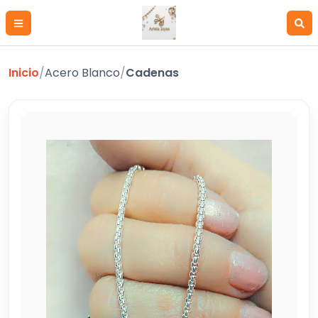
Inicio
/
Acero Blanco
/
Cadenas