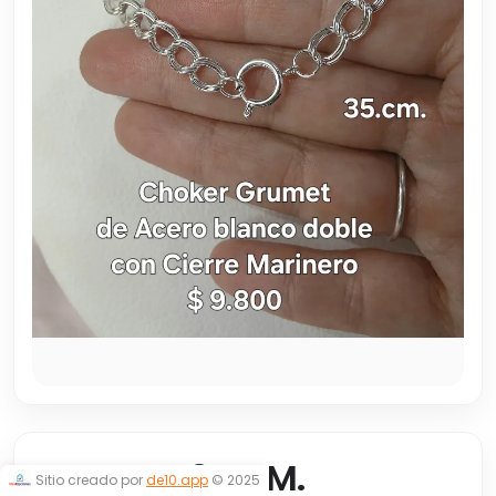
CHOKER 35 CM.
Sitio creado por
de10.app
© 2025