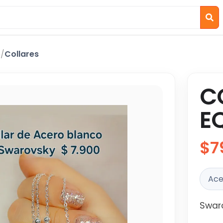
o
/
Collares
C
E
$7
Ace
Swaro