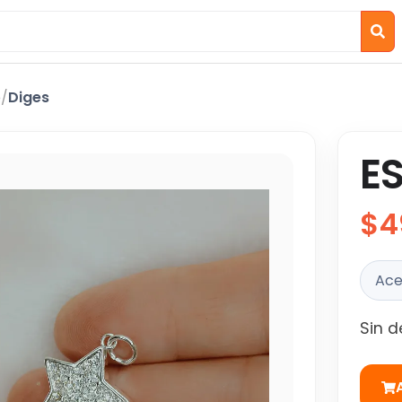
o
/
Diges
E
$4
Ace
Sin d