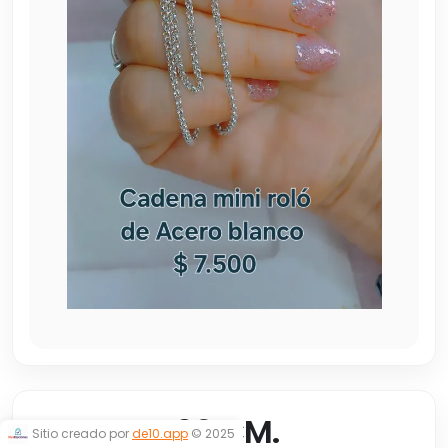
CADENA 60 CM.
Sitio creado por
de10.app
© 2025