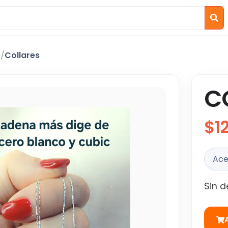
o
/
Collares
C
$1
Ace
Sin d