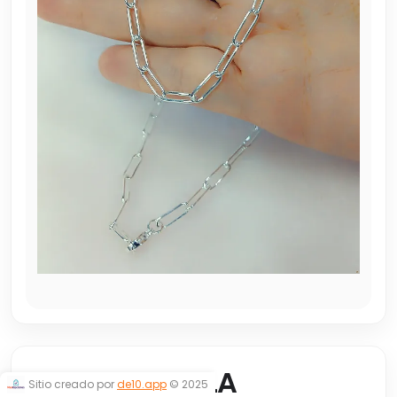
CADENA LAYLA
Sitio creado por
de10.app
© 2025