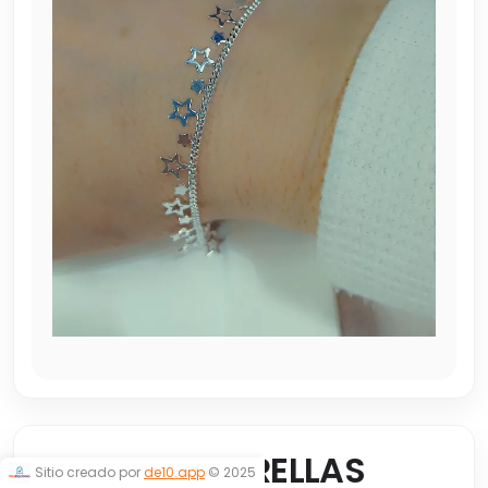
PULSERA ESTRELLAS
Sitio creado por
de10.app
© 2025