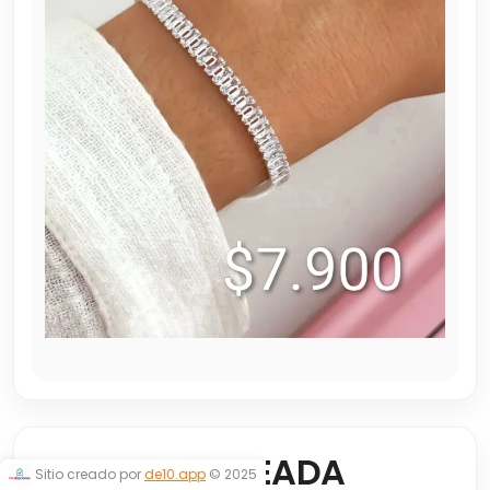
CUBICS PLATEADA
Sitio creado por
de10.app
© 2025