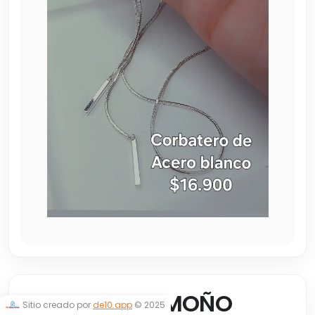
CORBATERO MOÑO
Sitio creado por
de10.app
© 2025