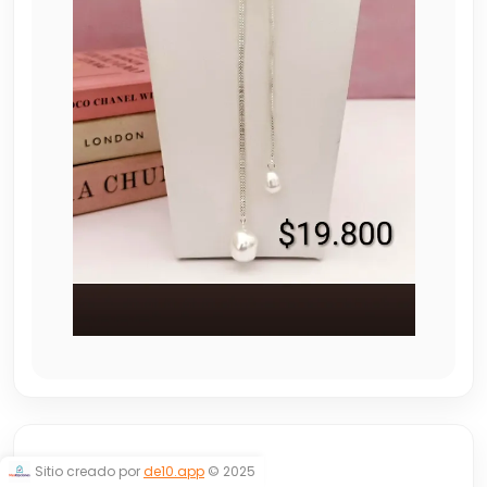
CORBATERO
Sitio creado por
de10.app
© 2025