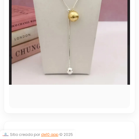
CORBATERO
Sitio creado por
de10.app
© 2025