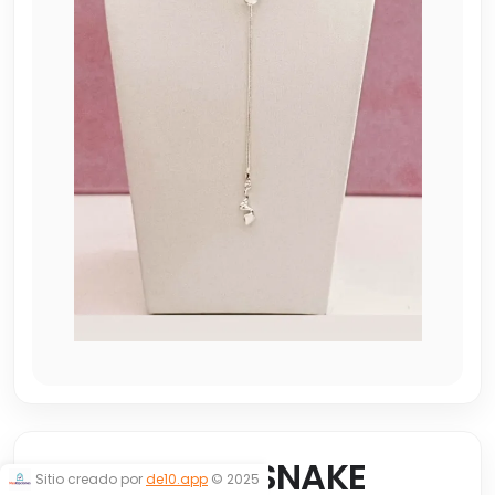
CORBATERO SNAKE
Sitio creado por
de10.app
© 2025