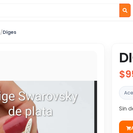
o
/
Diges
D
$9
Ace
Sin d