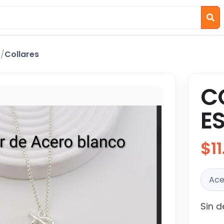
o
/
Collares
C
E
$1
Ace
Sin d