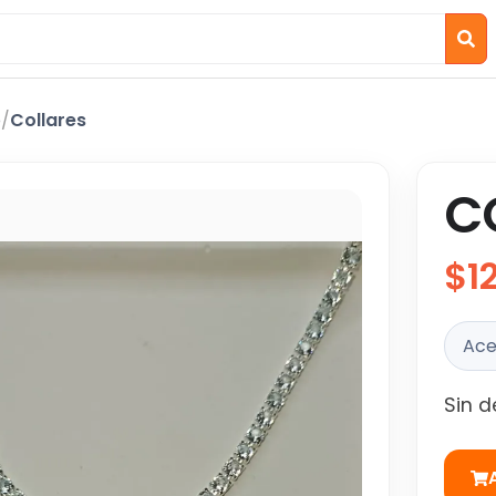
o
/
Collares
C
$1
Ace
Sin d