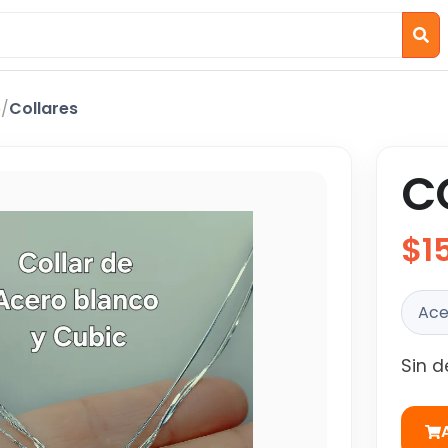
o
/
Collares
C
$1
Ace
Sin d