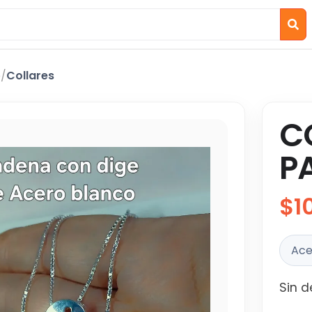
o
/
Collares
C
P
$1
Ace
Sin d