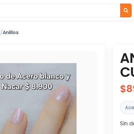
o
/
Anillos
A
C
$8
Ace
Sin d