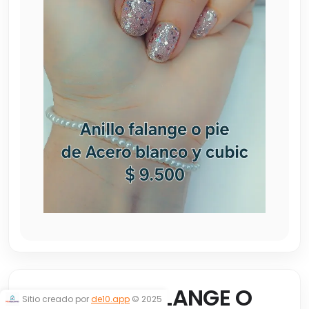
ANILLO DE FALANGE O
Sitio creado por
de10.app
© 2025