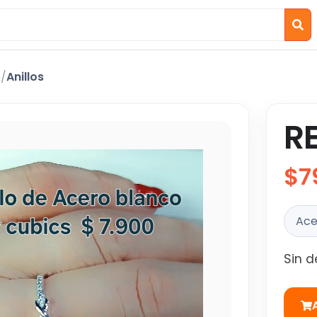
o
/
Anillos
R
$7
Ace
Sin d