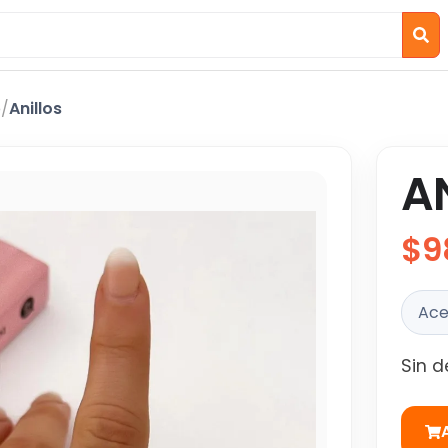
o
/
Anillos
A
$9
Ace
Sin d