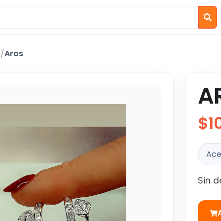
o
/
Aros
A
$1
Ace
Sin d