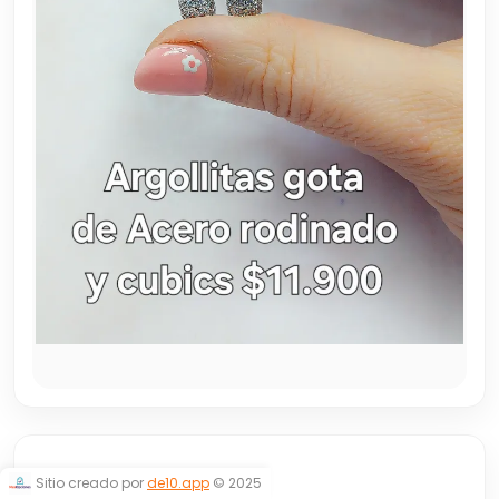
ARGOLLITAS
Sitio creado por
de10.app
© 2025