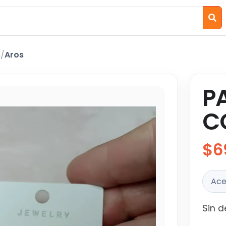
o
/
Aros
P
C
$6
Ace
Sin d