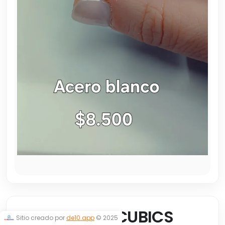
ARGOLLITAS CUBICS
Sitio creado por
de10.app
© 2025