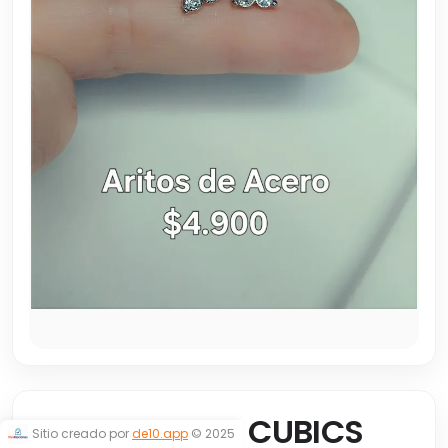
PASANTES DE CUBICS
Sitio creado por
de10.app
© 2025